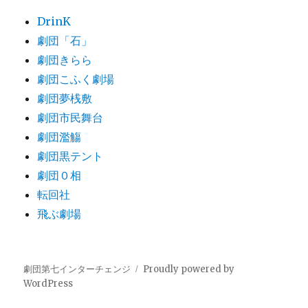
DrinK
劇団「石」
劇団きらら
劇団こふく劇場
劇団夢桟敷
劇団市民舞台
劇団濫觴
劇団黒テント
劇団０相
転回社
飛ぶ劇場
劇団第七インターチェンジ
Proudly powered by
WordPress