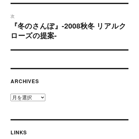
の
ビ
投
次
稿:
ゲ
『冬のさんぽ』-2008秋冬 リアルク
次
ローズの提案-
の
ー
投
シ
稿:
ョ
ン
ARCHIVES
Archives
LINKS