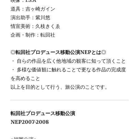
映像：I.S.A
道具：吉ヶ崎ガイン
演出助手：紫川悠
情宣美術：久枝きくゑ
企画・制作：転回社
◎
転回社プロデュース移動公演NEPとは
◎
・ 自らの作品を広く他地域の観客に知って頂くこと
・ 多様な価値観に触れることで更なる作品の完成度
を高めること
以上を目的として行う、旅公演のことです。
転回社プロデュース移動公演
NEP
2007-2008