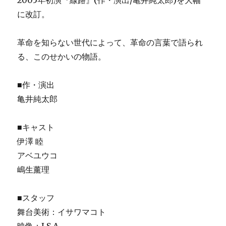
2005年初演『線路』(作・演出/亀井純太郎)を大幅
に改訂。
革命を知らない世代によって、革命の言葉で語られ
る、このせかいの物語。
■作・演出
亀井純太郎
■キャスト
伊澤 睦
アベユウコ
嶋生薰理
■スタッフ
舞台美術：イサワマコト