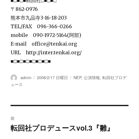
■□■□■転回社□■□■□
〒862-0976
熊本市九品寺3-16-18-203
TEL/FAX 096-366-0266
mobile 090-1972-5164(阿部)
E-mail office@tenkai.org
URL http://inter.tenkai.org/
■□■□■□■□■□■□■
投
admin
投
2008/2/17 日曜日
カ
NEP
,
公演情報
,
転回社プロデ
稿
稿
テ
ュース
者
日:
ゴ
リ
ー
投
前
稿
転回社プロデュースvol.3『雛』
過
去
ナ